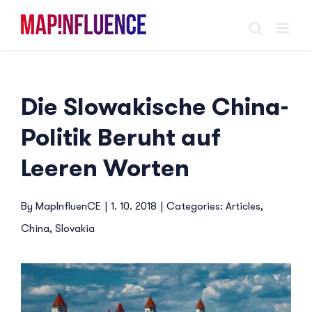
Skip
to
content
Die Slowakische China-
Politik Beruht auf
Leeren Worten
By
MapInfluenCE
|
1. 10. 2018
|
Categories:
Articles
,
China
,
Slovakia
View
Larger