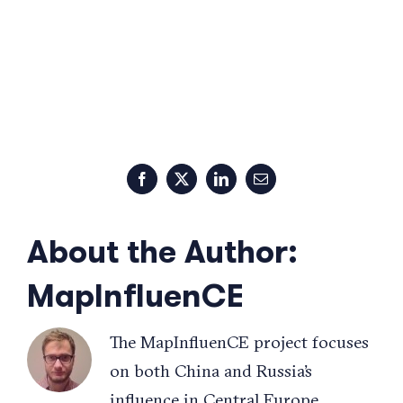
Facebook
X
LinkedIn
Email
About the Author:
MapInfluenCE
The MapInfluenCE project focuses
on both China and Russia’s
influence in Central Europe,