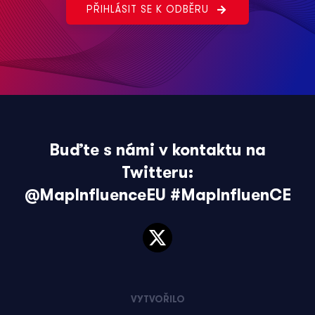
PŘIHLÁSIT SE K ODBĚRU
Buďte s námi v kontaktu na
Twitteru:
@MapInfluenceEU
#MapInfluenCE
VYTVOŘILO