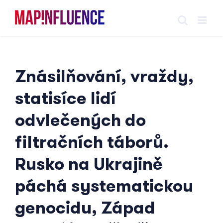
Skip
to
content
Znásilňování, vraždy,
statisíce lidí
odvlečených do
filtračních táborů.
Rusko na Ukrajině
páchá systematickou
genocidu, Západ