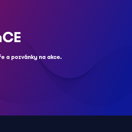
nCE
ře a pozvánky na akce.