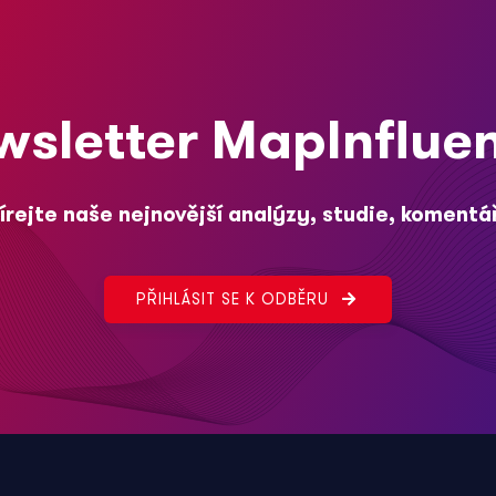
wsletter MapInflue
rejte naše nejnovější analýzy, studie, komentá
PŘIHLÁSIT SE K ODBĚRU