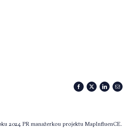
Facebook
X
LinkedIn
Email
roku 2024 PR manažerkou projektu MapInfluenCE.