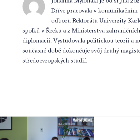
Johanna Mylonaki je od srpna 20
Dříve pracovala v komunikačním 
odboru Rektorátu Univerzity Karl
spolků v Řecku a z Ministerstva zahraničníc
diplomacii. Vystudovala politickou teorii a n
současné době dokončuje svůj druhý magiste
středoevropských studií.