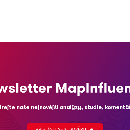
wsletter MapInflue
rejte naše nejnovější analýzy, studie, komentá
PŘIHLÁSIT SE K ODBĚRU