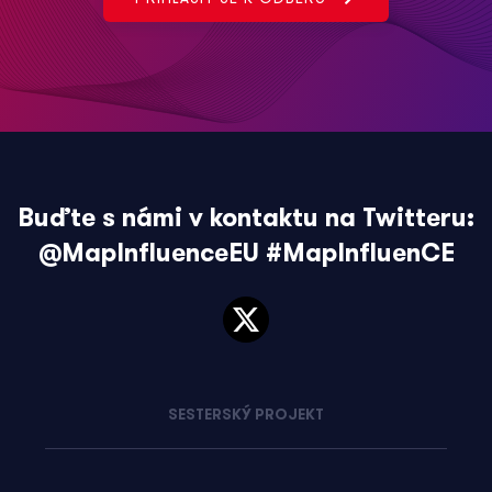
Buďte s námi v kontaktu na Twitteru:
@MapInfluenceEU
#MapInfluenCE
SESTERSKÝ PROJEKT