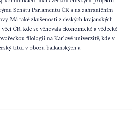
24 komunikační manažerkou čínských projektů.
týmu Senátu Parlamentu ČR a na zahraničním
ovy. Má také zkušenosti z českých krajanských
h věcí ČR, kde se věnovala ekonomické a vědecké
ovořeckou filologii na Karlově univerzitě, kde v
rský titul v oboru balkánských a