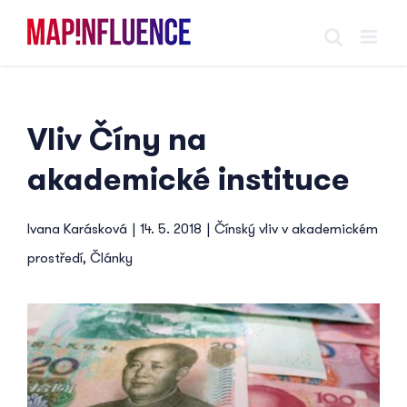
Skip
to
content
Vliv Číny na
akademické instituce
Ivana Karásková
|
14. 5. 2018
|
Čínský vliv v akademickém
prostředí
,
Články
View
Larger
Image