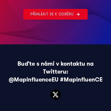
PŘIHLÁSIT SE K ODBĚRU
Buďte s námi v kontaktu na
Twitteru:
@MapInfluenceEU
#MapInfluenCE