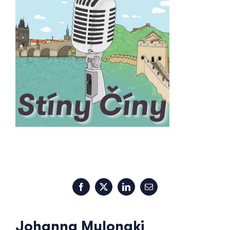
Facebook
X
LinkedIn
Email
Johanna Mylonaki