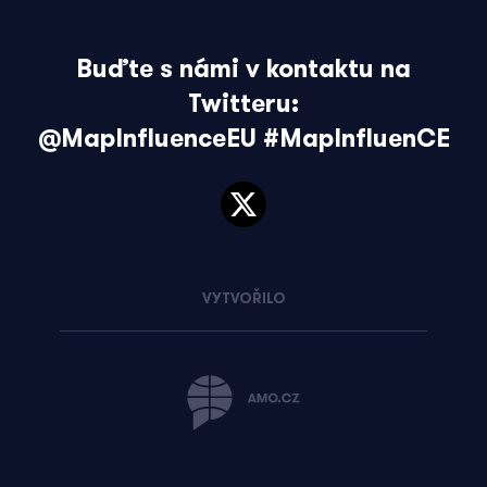
Buďte s námi v kontaktu na
Twitteru:
@MapInfluenceEU
#MapInfluenCE
VYTVOŘILO