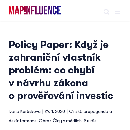
Skip
to
content
Policy Paper: Když je
zahraniční vlastník
problém: co chybí
v návrhu zákona
o prověřování investic
Ivana Karásková
|
29. 1. 2020
|
Čínská propaganda a
dezinformace
,
Obraz Číny v médiích
,
Studie