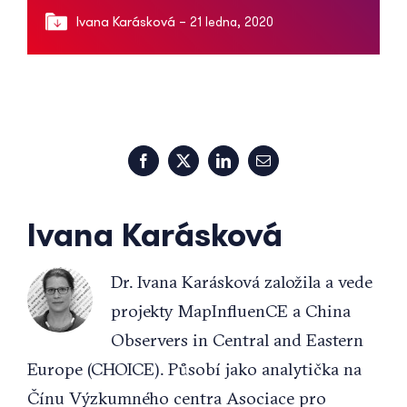
Ivana Karásková
– 21 ledna, 2020
Facebook
X
LinkedIn
Email
Ivana Karásková
Dr. Ivana Karásková založila a vede
projekty MapInfluenCE a China
Observers in Central and Eastern
Europe (CHOICE). Působí jako analytička na
Čínu Výzkumného centra Asociace pro