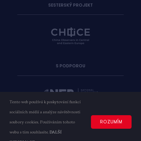
SESTERSKÝ PROJEKT
S PODPOROU
Tento web používá k poskytování funkcí
sociálních médií a analýze návštěvnosti
ROZUMÍM
soubory cookies. Používáním tohoto
Copyright © 2023
AMO
| Všechna práva vyhrazena
webu s tím souhlasíte.
DALŠÍ