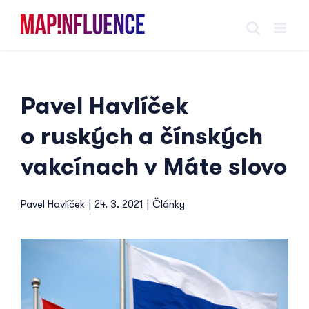
Skip
to
content
Pavel Havlíček
o ruských a čínských
vakcínach v Máte slovo
Pavel Havlíček
|
24. 3. 2021
|
Články
View
Larger
Image