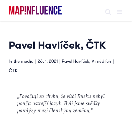
Skip
to
content
Pavel Havlíček, ČTK
In the media
|
26. 1. 2021
|
Pavel Havlíček
,
V médiích
|
ČTK
„Považuji za chybu, že vůči Rusku nebyl
použit ostřejší jazyk. Byli jsme svědky
paralýzy mezi členskými zeměmi,“