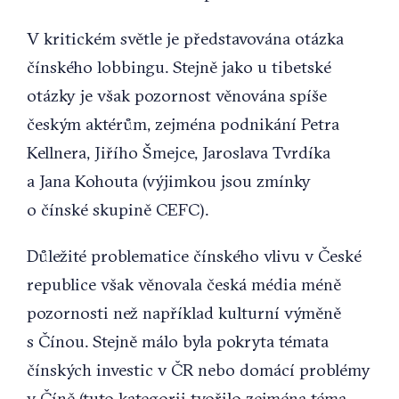
V kritickém světle je představována otázka
čínského lobbingu. Stejně jako u tibetské
otázky je však pozornost věnována spíše
českým aktérům, zejména podnikání Petra
Kellnera, Jiřího Šmejce, Jaroslava Tvrdíka
a Jana Kohouta (výjimkou jsou zmínky
o čínské skupině CEFC).
Důležité problematice čínského vlivu v České
republice však věnovala česká média méně
pozornosti než například kulturní výměně
s Čínou. Stejně málo byla pokryta témata
čínských investic v ČR nebo domácí problémy
v Číně (tuto kategorii tvořilo zejména téma