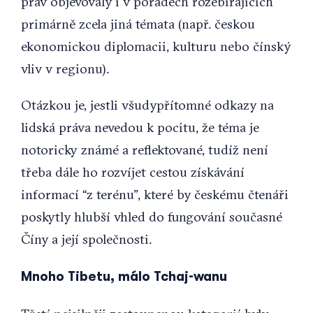
práv objevovaly i v pořadech rozebírajících
primárně zcela jiná témata (např. českou
ekonomickou diplomacii, kulturu nebo čínský
vliv v regionu).
Otázkou je, jestli všudypřítomné odkazy na
lidská práva nevedou k pocitu, že téma je
notoricky známé a reflektované, tudíž není
třeba dále ho rozvíjet cestou získávání
informací “z terénu”, které by českému čtenáři
poskytly hlubší vhled do fungování současné
Číny a její společnosti.
Mnoho Tibetu, málo Tchaj-wanu