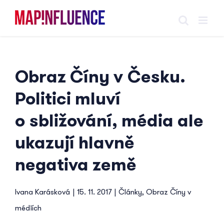
Skip
to
content
Obraz Číny v Česku.
Politici mluví
o sbližování, média ale
ukazují hlavně
negativa země
Ivana Karásková
|
15. 11. 2017
|
Články
,
Obraz Číny v
médiích