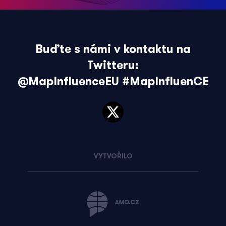
Buďte s námi v kontaktu na
Twitteru:
@MapInfluenceEU
#MapInfluenCE
VYTVOŘILO