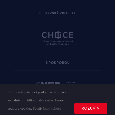
SESTERSKÝ PROJEKT
S PODPOROU
Tento web používá k poskytování funkcí
sociálních médií a analýze návštěvnosti
ROZUMÍM
soubory cookies. Používáním tohoto
Copyright © 2023
AMO
| Všechna práva vyhrazena