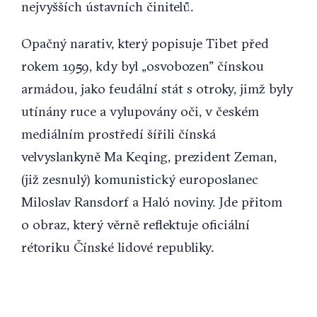
nejvyšších ústavních činitelů.
Opačný narativ, který popisuje Tibet před
rokem 1959, kdy byl „osvobozen” čínskou
armádou, jako feudální stát s otroky, jimž byly
utínány ruce a vylupovány oči, v českém
mediálním prostředí šířili čínská
velvyslankyně Ma Keqing, prezident Zeman,
(již zesnulý) komunistický europoslanec
Miloslav Ransdorf a Haló noviny. Jde přitom
o obraz, který věrně reflektuje oficiální
rétoriku Čínské lidové republiky.