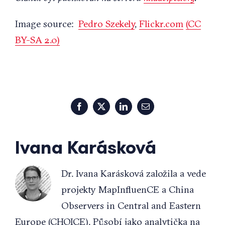
Image source:
Pedro Szekely
,
Flickr.com
(CC
BY-SA 2.0)
Facebook
X
LinkedIn
Email
Ivana Karásková
Dr. Ivana Karásková založila a vede
projekty MapInfluenCE a China
Observers in Central and Eastern
Europe (CHOICE). Působí jako analytička na