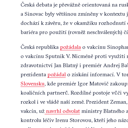
Česká debata je převážně orientovaná na ru
a Sinovac byly většinou zmíněny v kontextu
dochází k závěru, že v okamžiku rozhodnutí 
bariéra pro použití (rovněž neschválených) č
Česká republika
požádala
o vakcínu Sinophar
o vakcínu Sputnik V. Nicméně proti využití n
zdravotnictví Jan Blatný i premiér Andrej Bab
prezidenta
požádal
o získání informací. V to
Slovensku
, kde premiér Igor Matovič zakoupi
koaličních partnerů. Rozdílné postoje vůči 
rozkol i ve vládě naší země. Prezident Zeman
vakcín, už
navrhl odvolat
ministry Blatného a
kontrolu léčiv Irenu Storovou, kteří jeho ná