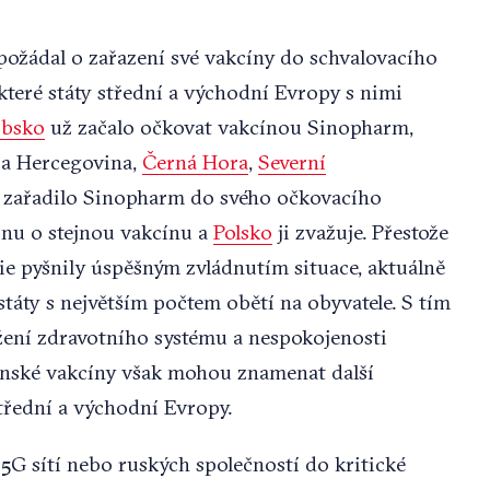
ožádal o zařazení své vakcíny do schvalovacího
teré státy střední a východní Evropy s nimi
rbsko
už začalo očkovat vakcínou Sinopharm,
a Hercegovina,
Černá Hora
,
Severní
U zařadilo Sinopharm do svého očkovacího
nu o stejnou vakcínu a
Polsko
ji zvažuje. Přestože
e pyšnily úspěšným zvládnutím situace, aktuálně
státy s největším počtem obětí na obyvatele. S tím
tížení zdravotního systému a nespokojenosti
ínské vakcíny však mohou znamenat další
třední a východní Evropy.
5G sítí nebo ruských společností do kritické