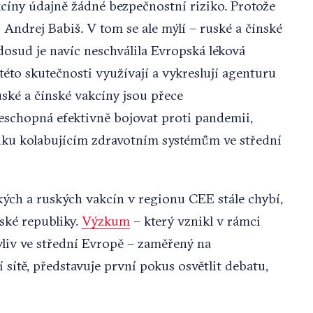
kcíny údajně žádné bezpečnostní riziko. Protože
r Andrej Babiš. V tom se ale mýlí – ruské a čínské
 dosud je navíc neschválila Evropská léková
éto skutečnosti využívají a vykreslují agenturu
uské a čínské vakcíny jsou přece
neschopná efektivně bojovat proti pandemii,
ku kolabujícím zdravotním systémům ve střední
ých a ruských vakcín v regionu CEE stále chybí,
eské republiky.
Výzkum
– který vznikl v rámci
liv ve střední Evropě – zaměřený na
 sítě, představuje první pokus osvětlit debatu,