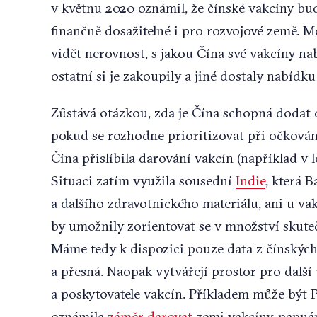
v květnu 2020 oznámil, že čínské vakcíny bud
finančně dosažitelné i pro rozvojové země. Mo
vidět nerovnost, s jakou Čína své vakcíny na
ostatní si je zakoupily a jiné dostaly nabídku
Zůstává otázkou, zda je Čína schopná dodat d
pokud se rozhodne prioritizovat při očkování
Čína přislíbila darování vakcín (například v
Situaci zatím využila sousední
Indie
, která 
a dalšího zdravotnického materiálu, ani u va
by umožnily zorientovat se v množství skute
Máme tedy k dispozici pouze data z čínských 
a přesná. Naopak vytvářejí prostor pro další
a poskytovatele vakcín. Příkladem může být
oznámila
záměr darovat
zemi vakcíny, papuán