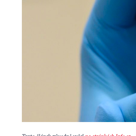
Tento článek původně vyšel
na stránkách Info.cz
.