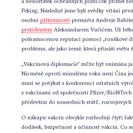
a nedostatek ochranných pomůcek přiměl ze
Peking. Následně jsme byli svědky vítání prvn
osobní
přítomnosti
premiéra Andreje Babiše n
prezidentem
Aleksandarem Vučićem. Už během 
pošramocenou reputaci pomocí „rouškové dip
problému, ale jako země, která přináší světu ř
„Vakcínová diplomacie” může být vnímána ja
Nicméně oproti minulému roku není Čína jed
musí se potýkat s konkurencí ostatních výro
s vakcínami od společností Pfizer/BioNTech
především do sousedních států, rozvojových 
O nákupu vakcín obvykle rozhodují čtyři fak
dodávek, bezpečnost a účinnost vakcín. Co se