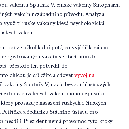
skou vakcínu Sputnik V, čínské vakcíny Sinopharm
 jiných vakcín nezápadního původu. Analýza
o využití ruské vakcíny klesá psychologická
ínských vakcín.
m pouze několik dní poté, co vyjádřila zájem
eregistrovaných vakcín se staví ministr
iš, přestože ten potvrdil, že
mto ohledu je důležité sledovat
vývoj na
l vakcíny Sputnik V, navíc bez souhlasu svých
využití neschválených vakcín mohou způsobit
, který prosazuje nasazení ruských i čínských
 Petříčka a ředitelku Státního ústavu pro
zor nesdílí. Prezident nemá pravomoc tyto kroky