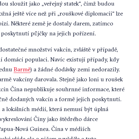
ou sloužit jako „veřejný statek“, čímž budou
žná ještě více než při „rouškové diplomacii“ lze
bízí. Některé země je dostaly darem, zatímco
 poskytnutí půjčky na jejich pořízení.
ostatečné množství vakcín, zvláště v případě,
 domácí populaci. Navíc existují případy, kdy
 lednu
Barmě
) a žádné dodávky zemi nedorazily.
Barmě vakcíny darovala. Stejně jako loni u roušek
kcín Čína nepublikuje souhrnné informace, které
čně dodaných vakcín a formě jejich poskytnutí.
a lokálních médií, která nemusí být úplná
 vykreslování Číny jako štědrého dárce
 Papua-Nová Guinea. Čína v médiích
ská vláda ale o ničem nevěděla a tuto