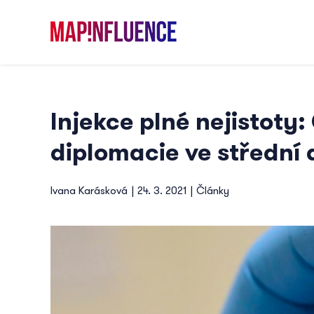
Skip
to
content
Injekce plné nejistoty
diplomacie ve střední
Ivana Karásková
|
24. 3. 2021
|
Články
View
Larger
Image