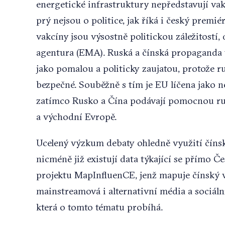
energetické infrastruktury nepředstavují va
prý nejsou o politice, jak říká i český premié
vakcíny jsou výsostně politickou záležitostí,
agentura (EMA). Ruská a čínská propaganda t
jako pomalou a politicky zaujatou, protože r
bezpečné. Souběžně s tím je EU líčena jako 
zatímco Rusko a Čína podávají pomocnou ru
a východní Evropě.
Ucelený výzkum debaty ohledně využití čínsk
nicméně již existují data týkající se přímo Č
projektu MapInfluenCE, jenž mapuje čínský v
mainstreamová i alternativní média a sociální
která o tomto tématu probíhá.