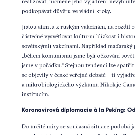
realizovat, nicméně jeho vyjádření nevyhnute
podkopávat důvěru ve vládní kroky.
Jistou afinitu k ruským vakcínám, na rozdíl 
částečně vysvětlovat kulturní blízkost i hist
sovětskými) vakcínami. Například maďarský
„během komunismu jsme byli očkování sovětsk
jsme v pořádku.“ Stejnou tendenci lze spatřit
se objevily v české veřejné debatě – ti vyjad
a mikrobiologického výzkumu Nikolaje Gam
institucím.
Koronavirová diplomacie à la Peking: Od
Do určité míry se současná situace podobá 