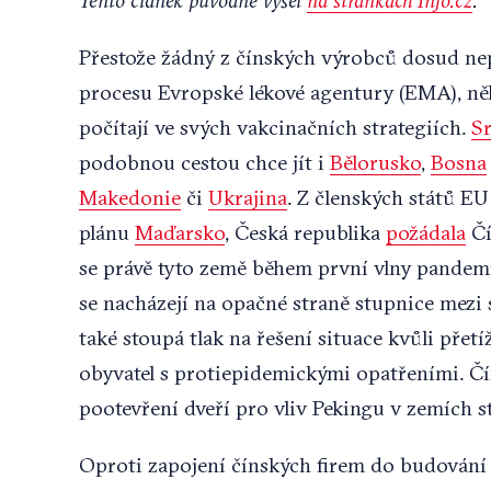
Přestože žádný z čínských výrobců dosud nep
procesu Evropské lékové agentury (EMA), něk
počítají ve svých vakcinačních strategiích.
S
podobnou cestou chce jít i
Bělorusko
,
Bosna
Makedonie
či
Ukrajina
. Z členských států E
plánu
Maďarsko
, Česká republika
požádala
Čí
se právě tyto země během první vlny pandemi
se nacházejí na opačné straně stupnice mezi 
také stoupá tlak na řešení situace kvůli pře
obyvatel s protiepidemickými opatřeními. Č
pootevření dveří pro vliv Pekingu v zemích s
Oproti zapojení čínských firem do budování 