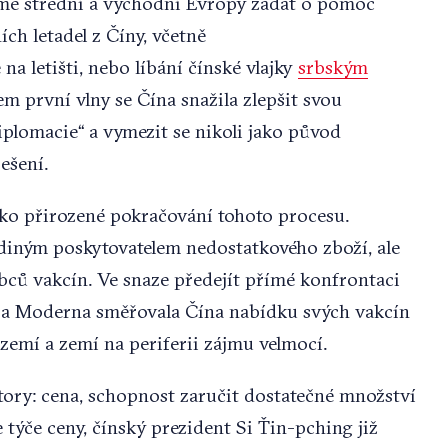
mě střední a východní Evropy žádat o pomoc
ích letadel z Číny, včetně
a letišti, nebo líbání čínské vlajky
srbským
první vlny se Čína snažila zlepšit svou
lomacie“ a vymezit se nikoli jako původ
ešení.
ko přirozené pokračování tohoto procesu.
iným poskytovatelem nedostatkového zboží, ale
bců vakcín. Ve snaze předejít přímé konfrontaci
 a Moderna směřovala Čína nabídku svých vakcín
zemí a zemí na periferii zájmu velmocí.
tory: cena, schopnost zaručit dostatečné množství
 týče ceny, čínský prezident Si Ťin-pching již