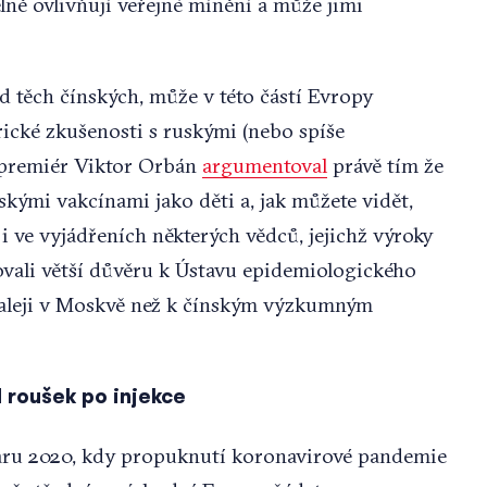
lně ovlivňují veřejné mínění a může jimi
od těch čínských, může v této částí Evropy
orické zkušenosti s ruskými (nebo spíše
 premiér Viktor Orbán
argumentoval
právě tím že
ými vakcínami jako děti a, jak můžete vidět,
 i ve vyjádřeních některých vědců, jejichž výroky
řovali větší důvěru k Ústavu epidemiologického
aleji v Moskvě než k čínským výzkumným
 roušek po injekce
jaru 2020, kdy propuknutí koronavirové pandemie