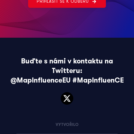
PŘIHLÁSIT SE K ODBĚRU
Buďte s námi v kontaktu na
Twitteru:
@MapInfluenceEU
#MapInfluenCE
VYTVOŘILO