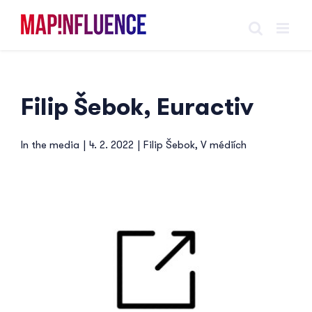
Skip
to
content
Filip Šebok, Euractiv
In the media
|
4. 2. 2022
|
Filip Šebok
,
V médiích
View
Larger
Image