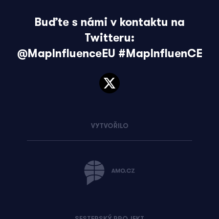
Buďte s námi v kontaktu na
Twitteru:
@MapInfluenceEU
#MapInfluenCE
VYTVOŘILO
SESTERSKÝ PROJEKT