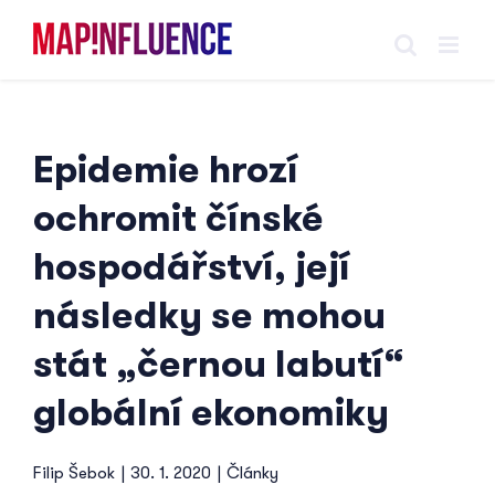
Skip
to
content
Epidemie hrozí
ochromit čínské
hospodářství, její
následky se mohou
stát „černou labutí“
globální ekonomiky
Filip Šebok
|
30. 1. 2020
|
Články