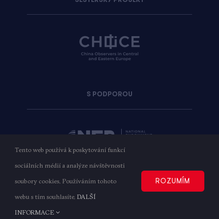
S PODPOROU
Tento web používá k poskytování funkcí
sociálních médií a analýze návštěvnosti
ROZUMÍM
soubory cookies. Používáním tohoto
Copyright © 2023
AMO
| Všechna práva vyhrazena
webu s tím souhlasíte.
DALŠÍ
Zásady ochrany osobních údajů
INFORMACE