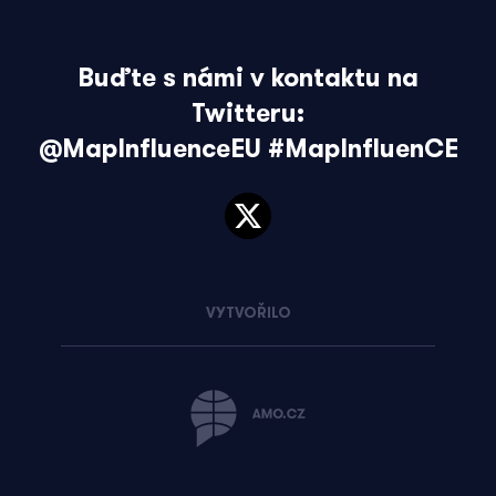
Buďte s námi v kontaktu na
Twitteru:
@MapInfluenceEU
#MapInfluenCE
VYTVOŘILO