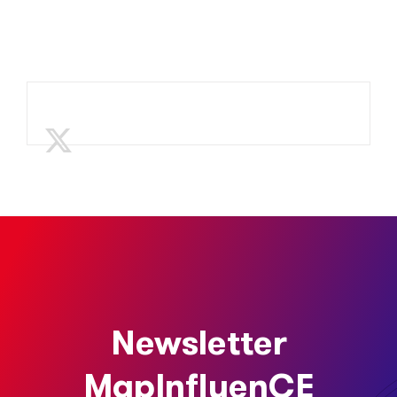
Newsletter
MapInfluenCE