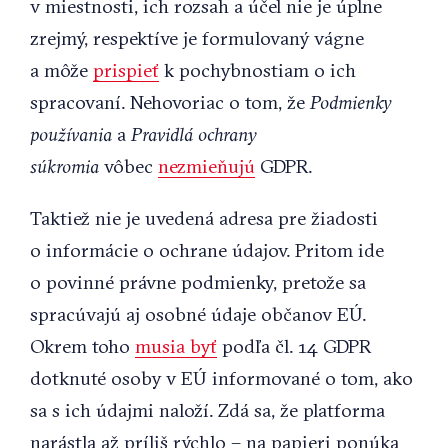
v miestnosti, ich rozsah a účel nie je úplne
zrejmý, respektíve je formulovaný vágne
a môže
prispieť
k pochybnostiam o ich
spracovaní. Nehovoriac o tom, že
Podmienky
používania
a
Pravidlá ochrany
súkromia
vôbec
nezmieňujú
GDPR.
Taktiež nie je uvedená adresa pre žiadosti
o informácie o ochrane údajov. Pritom ide
o povinné právne podmienky, pretože sa
spracúvajú aj osobné údaje občanov EÚ.
Okrem toho
musia byť
podľa čl. 14 GDPR
dotknuté osoby v EÚ informované o tom, ako
sa s ich údajmi naloží. Zdá sa, že platforma
narástla až príliš rýchlo – na papieri ponúka