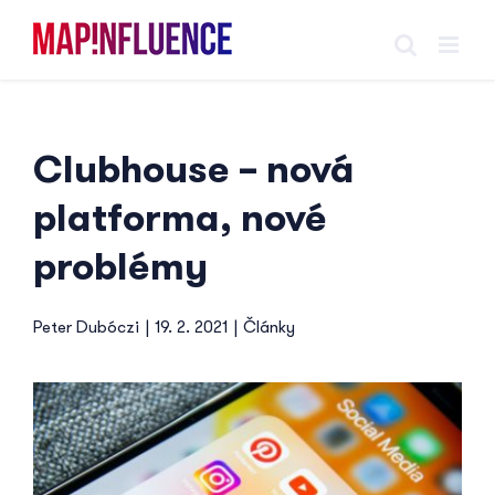
Skip
to
content
Clubhouse – nová
platforma, nové
problémy
Peter Dubóczi
|
19. 2. 2021
|
Články
View
Larger
Image