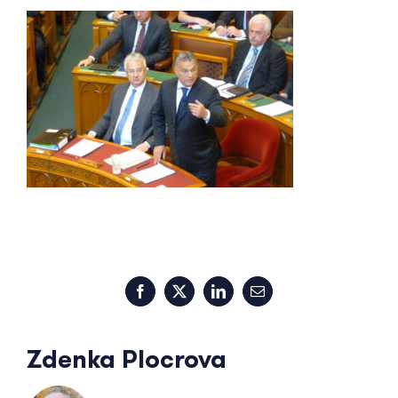
Facebook
X
LinkedIn
Email
Zdenka Plocrova