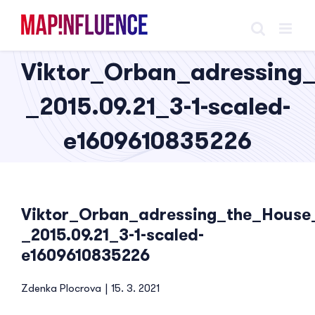
Skip
to
content
Viktor_Orban_adressin
_2015.09.21_3-1-scaled-
e1609610835226
Viktor_Orban_adressing_the_Hous
_2015.09.21_3-1-scaled-
e1609610835226
Zdenka Plocrova
|
15. 3. 2021